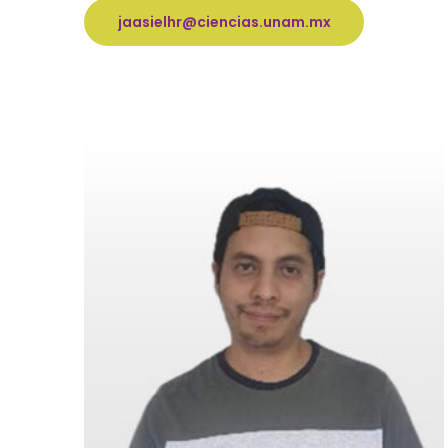
jaasielhr@ciencias.unam.mx