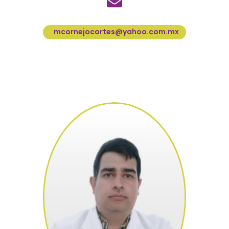
mcornejocortes@yahoo.com.mx