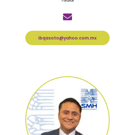
Tisular
ibqasoto@yahoo.com.mx